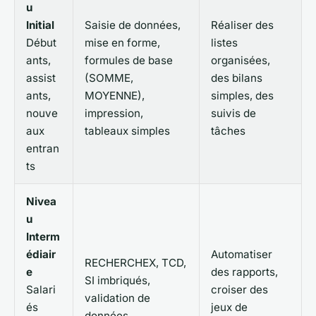
u
Initial
Saisie de données,
Réaliser des
Début
mise en forme,
listes
ants,
formules de base
organisées,
assist
(SOMME,
des bilans
ants,
MOYENNE),
simples, des
nouve
impression,
suivis de
aux
tableaux simples
tâches
entran
ts
Nivea
u
Interm
édiair
Automatiser
RECHERCHEX, TCD,
e
des rapports,
SI imbriqués,
Salari
croiser des
validation de
és
jeux de
données,