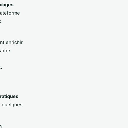
dages
lateforme
c
t enrichir
votre
s.
ratiques
ci quelques
es