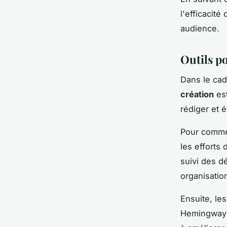
l'efficacit
audience.
Outils p
Dans le cad
création
est
rédiger et 
Pour comme
les efforts 
suivi des d
organisatio
Ensuite, le
Hemingway s