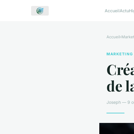
Accueil
Actu
Hi
Accueil
›
Market
MARKETING
Créa
de l
Joseph — 9 o