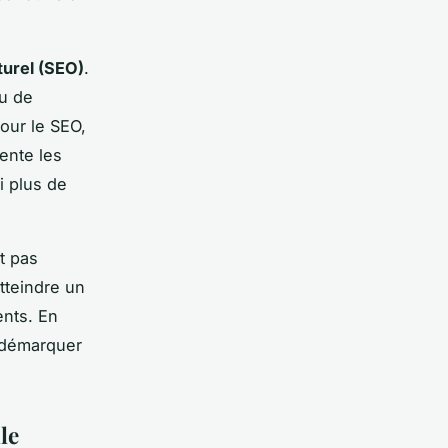
urel (SEO)
.
nu de
pour le SEO,
ente les
i plus de
t pas
tteindre un
ents. En
e démarquer
le