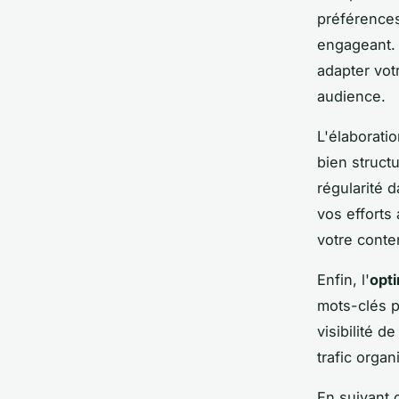
préférences
engageant.
adapter vot
audience.
L'élaborati
bien struct
régularité 
vos efforts
votre conte
Enfin, l'
opt
mots-clés p
visibilité 
trafic orga
En suivant