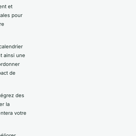
ent et
ales pour
re
calendrier
t ainsi une
ordonner
pact de
ntégrez des
er la
ntera votre
éliorer