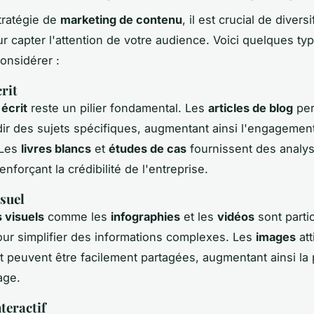
tratégie de
marketing de contenu
, il est crucial de diversi
r capter l'attention de votre audience. Voici quelques ty
onsidérer :
rit
écrit
reste un pilier fondamental. Les
articles de blog
per
ir des sujets spécifiques, augmentant ainsi l'engagement e
 Les
livres blancs
et
études de cas
fournissent des analy
renforçant la crédibilité de l'entreprise.
suel
 visuels
comme les
infographies
et les
vidéos
sont parti
our simplifier des informations complexes. Les
images
att
 et peuvent être facilement partagées, augmentant ainsi la
age.
teractif