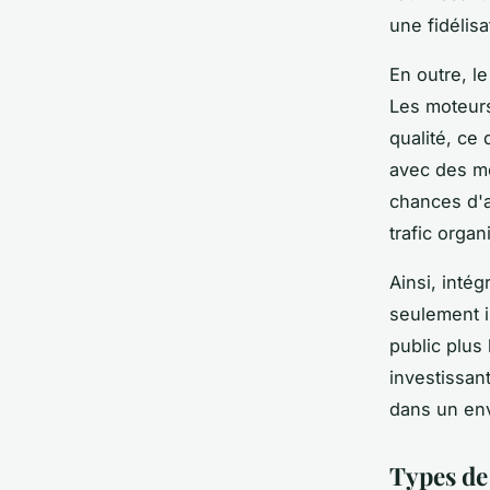
une fidélisa
En outre, le
Les moteurs
qualité, ce 
avec des mo
chances d'a
trafic organ
Ainsi, intég
seulement i
public plus 
investissan
dans un env
Types de 