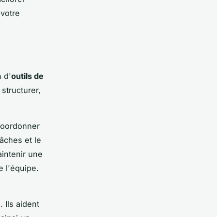
 votre
n d'
outils de
structurer,
coordonner
tâches et le
intenir une
e l'équipe.
 Ils aident