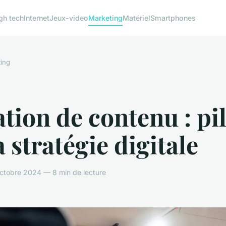
gh tech
Internet
Jeux-video
Marketing
Matériel
Smartphones
ing
tion de contenu : pil
a stratégie digitale
ctobre 2024 — 8 min de lecture