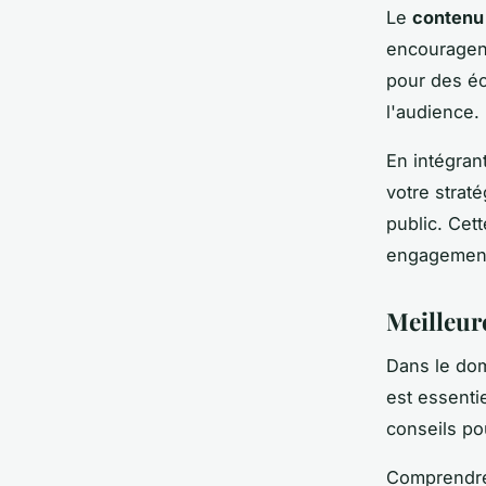
Le
contenu 
encouragent
pour des éc
l'audience.
En intégran
votre strat
public. Cet
engagement 
Meilleur
Dans le do
est essentie
conseils pou
Comprendre 