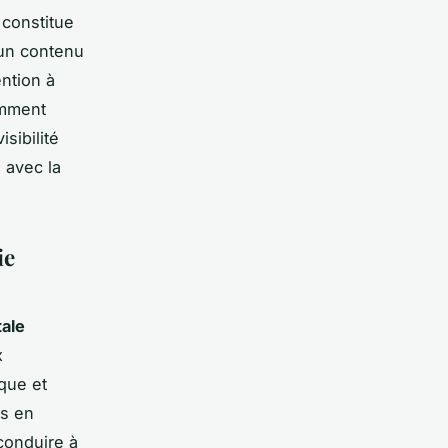
 constitue
 un contenu
ention à
omment
sibilité
 avec la
ie
tale
x
que et
ts en
conduire à