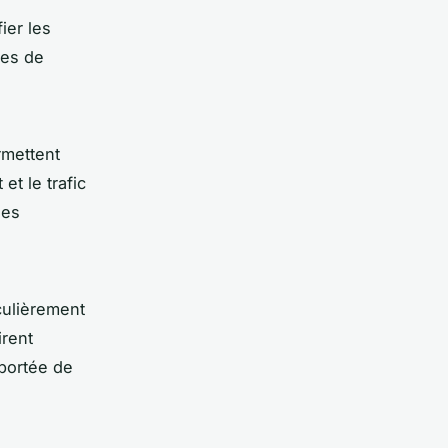
fier les
pes de
mettent
t le trafic
ses
culièrement
irent
 portée de